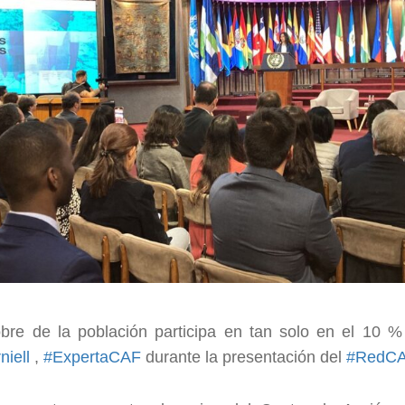
re de la población participa en tan solo en el 10 % 
niell
,
#ExpertaCAF
durante la presentación del
#RedC