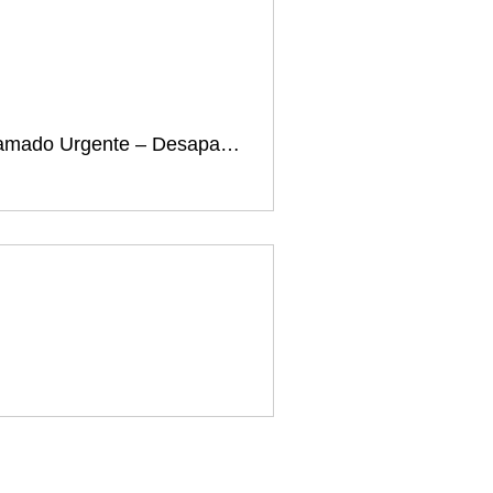
Llamado Urgente – Desaparición forzada del defensor Carlos Correa