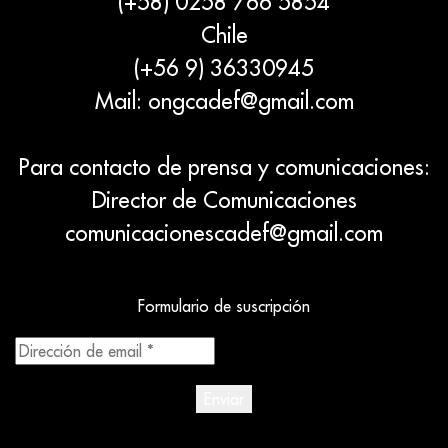
(+58) 0258 766 5854
Chile
(+56 9) 36330945
Mail:
ongcadef@gmail.com
Para contacto de prensa y comunicaciones:
Director de Comunicaciones
comunicacionescadef@gmail.com
Formulario de suscripción
Dirección
de
email
*