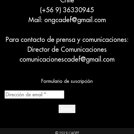
(+56 9) 36330945
Mail:
ongcadef@gmail.com
Para contacto de prensa y comunicaciones:
Director de Comunicaciones
comunicacionescadef@gmail.com
Formulario de suscripción
Dirección
de
email
*
© 2019 CADEF