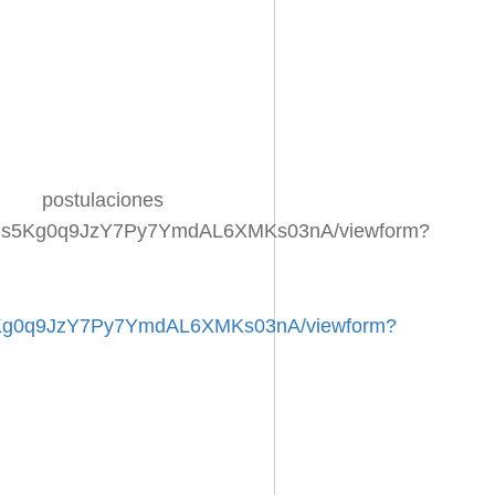
iones
gxRPs5Kg0q9JzY7Py7YmdAL6XMKs03nA/viewform?
s5Kg0q9JzY7Py7YmdAL6XMKs03nA/viewform?