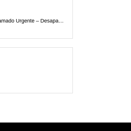
Llamado Urgente – Desaparición forzada del defensor Carlos Correa