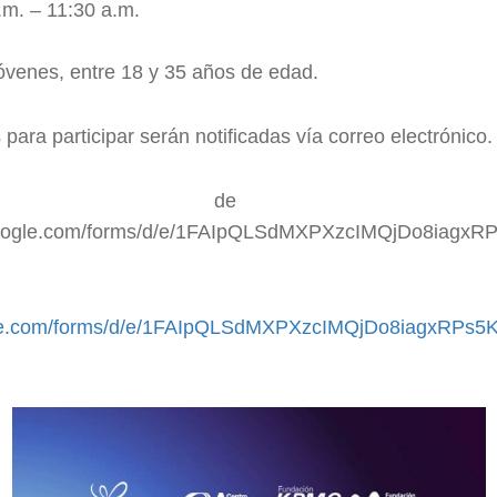
.m. – 11:30 a.m.
óvenes, entre 18 y 35 años de edad.
para participar serán notificadas vía correo electrónico.
stro de postulac
s.google.com/forms/d/e/1FAIpQLSdMXPXzcIMQjDo8ia
ogle.com/forms/d/e/1FAIpQLSdMXPXzcIMQjDo8iagxRP