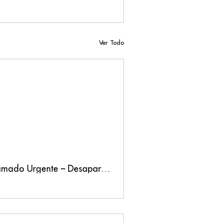
Ver Todo
Llamado Urgente – Desaparición forzada del defensor Carlos Correa