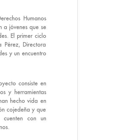
 Derechos Humanos
n a jóvenes que se
es. El primer ciclo
a Pérez, Directora
des y un encuentro
oyecto consiste en
os y herramientas
 han hecho vida en
ión cojedeña y que
o cuenten con un
nos.