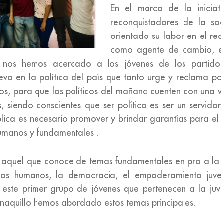
En el marco de la iniciat
reconquistadores de la s
orientado su labor en el re
como agente de cambio, e
 nos hemos acercado a los jóvenes de los partidos
evo en la política del país que tanto urge y reclama po
s, para que los políticos del mañana cuenten con una vi
 siendo conscientes que ser político es ser un servidor
lica es necesario promover y brindar garantías para el e
umanos y fundamentales .
 es aquel que conoce de temas fundamentales en pro a l
hos humanos, la democracia, el empoderamiento juven
 este primer grupo de jóvenes que pertenecen a la ju
inaquillo hemos abordado estos temas principales.