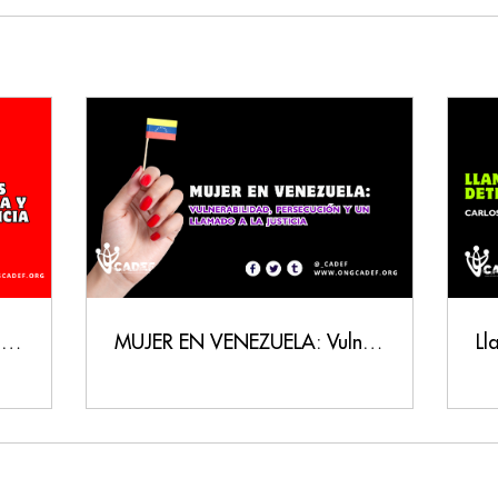
Venezuela: presos políticos, memoria y exigencia de justicia
MUJER EN VENEZUELA: Vulnerabilidad, Persecución y un Llamado a la Justicia