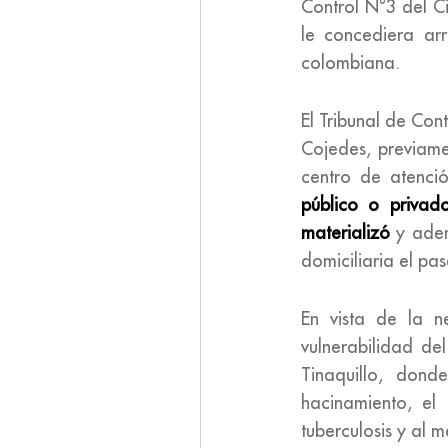
Control N°3 del Ci
le concediera ar
colombiana.
El Tribunal de Cont
Cojedes, previame
centro de atenci
público o privad
materializó
y ademá
domiciliaria el p
En vista de la 
vulnerabilidad de
Tinaquillo, dond
hacinamiento, el
tuberculosis y al 