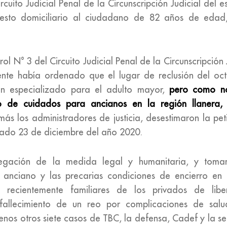
rcuito Judicial Penal de la Circunscripción Judicial del
resto domiciliario al ciudadano de 82 años de edad
rol N° 3 del Circuito Judicial Penal de la Circunscripción
nte había ordenado que el lugar de reclusión del oc
ón especializado para el adulto mayor,
pero como no
o de cuidados para ancianos en la región llanera
s los administradores de justicia, desestimaron la pet
asado 23 de diciembre del año 2020.
negación de la medida legal y humanitaria, y toma
l anciano y las precarias condiciones de encierro en
e recientemente familiares de los privados de libe
 fallecimiento de un reo por complicaciones de sal
menos otros siete casos de TBC, la defensa, Cadef y la s