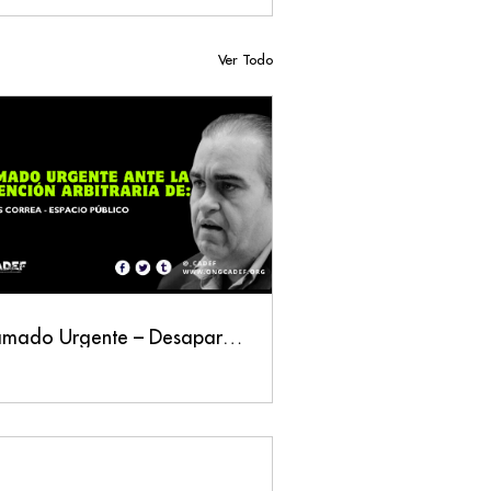
Ver Todo
Llamado Urgente – Desaparición forzada del defensor Carlos Correa