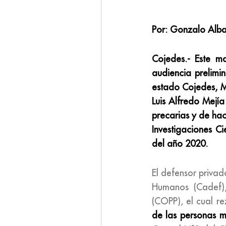
Por: Gonzalo Alba
Cojedes.-
Este ma
audiencia prelimi
estado Cojedes, M
Luis Alfredo Mejí
precarias y de ha
Investigaciones C
del año 2020.
El defensor priva
Humanos (Cadef)
(COPP), el cual r
de las personas m