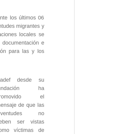
te los últimos 06
entudes migrantes y
aciones locales se
de documentación e
ión para las y los
adef desde su
undación ha
romovido el
ensaje de que las
uventudes no
eben ser vistas
omo víctimas de