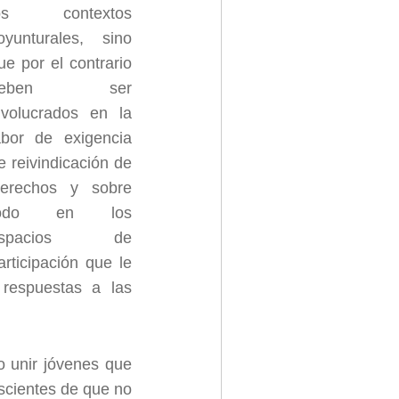
os contextos
oyunturales, sino
ue por el contrario
deben ser
nvolucrados en la
abor de exigencia
e reivindicación de
erechos y sobre
todo en los
espacios de
articipación que le
 respuestas a las
o unir jóvenes que
nscientes de que no