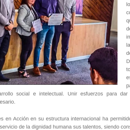
l
c
q
i
l
d
D
p
rrollo social e intelectual. Unir esfuerzos para dar
esario.
 en Acción en su estructura internacional ha permitid
servicio de la dignidad humana sus talentos, siendo co