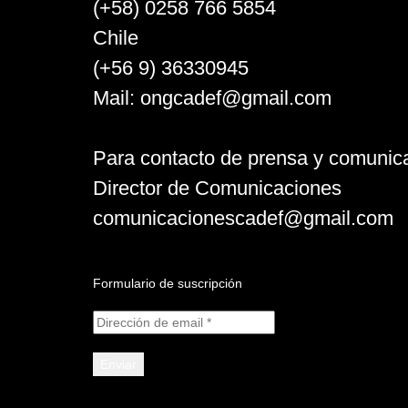
(+58) 0258 766 5854
Chile
(+56 9) 36330945
Mail:
ongcadef@gmail.com
Para contacto de prensa y comunic
Director de Comunicaciones
comunicacionescadef@gmail.com
Formulario de suscripción
Dirección
de
email
*