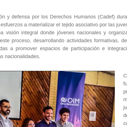
ión y defensa por los Derechos Humanos (Cadef) duran
sfuerzos a materializar el tejido asociativo por las juv
a visión integral donde jóvenes nacionales y organiz
 este proceso, desarrollando actividades formativas, 
adas a promover espacios de participación e integrac
as nacionalidades.
C
f
p
m
j
d
c