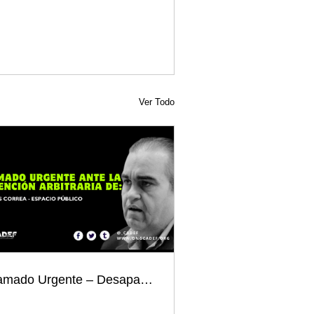
Ver Todo
Llamado Urgente – Desaparición forzada del defensor Carlos Correa