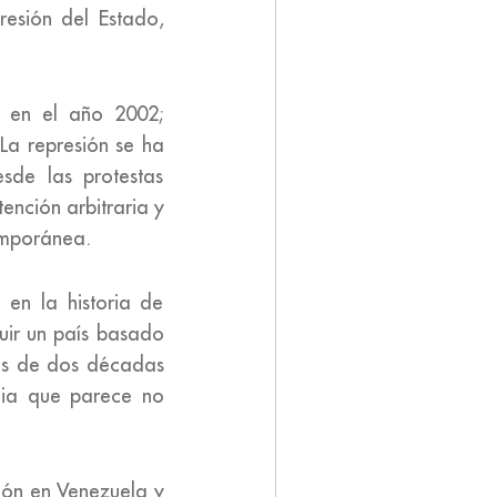
resión del Estado,
o en el año 2002;
La represión se ha
sde las protestas
tención arbitraria y
emporánea.
 en la historia de
uir un país basado
ás de dos décadas
cia que parece no
ción en Venezuela y