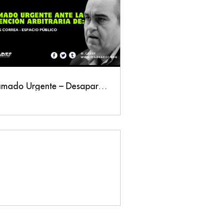
Llamado Urgente – Desaparición forzada del defensor Carlos Correa