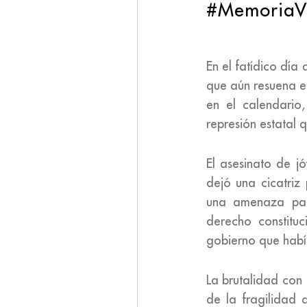
#MemoriaV
En el fatídico dí
que aún resuena en
en el calendario
represión estatal 
El asesinato de j
dejó una cicatriz
una amenaza para
derecho constitu
gobierno que habí
La brutalidad con
de la fragilidad 