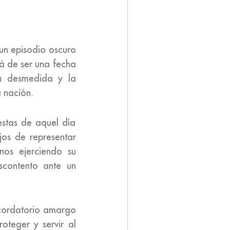
un episodio oscuro
lá de ser una fecha
ia desmedida y la
a nación.
estas de aquel día
jos de representar
nos ejerciendo su
scontento ante un
ecordatorio amargo
oteger y servir al