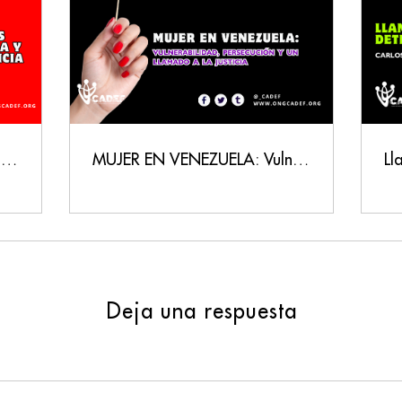
Venezuela: presos políticos, memoria y exigencia de justicia
MUJER EN VENEZUELA: Vulnerabilidad, Persecución y un Llamado a la Justicia
Deja una respuesta