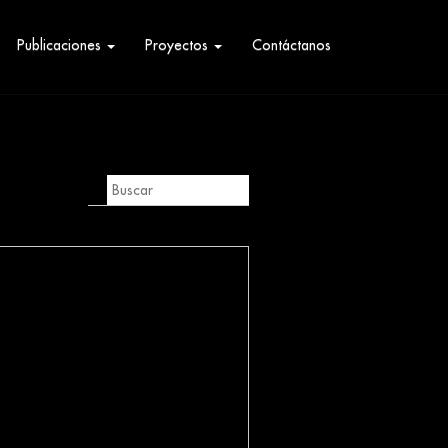
Publicaciones
Proyectos
Contáctanos
nas fueron
 entrega de
Cojedes con la
Convite