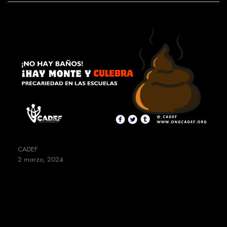
CADEF
2 marzo, 2024
El olvido y la normalización son
los peores enemigos de la
dignidad Humana – Escuelas