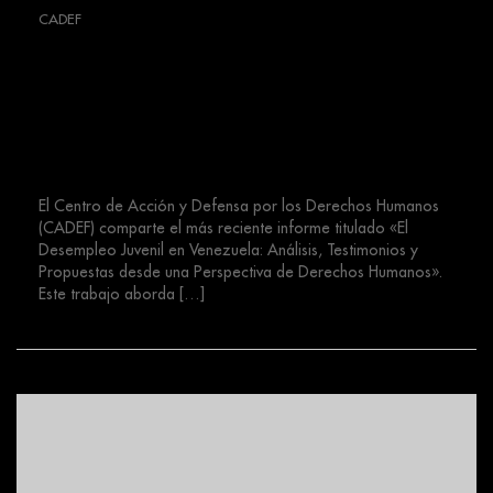
CADEF
Informe: «El Desempleo Juvenil en
Venezuela: Análisis, Testimonios y
Propuestas desde una Perspectiva
de Derechos Humanos»
El Centro de Acción y Defensa por los Derechos Humanos
(CADEF) comparte el más reciente informe titulado «El
Desempleo Juvenil en Venezuela: Análisis, Testimonios y
Propuestas desde una Perspectiva de Derechos Humanos».
Este trabajo aborda […]