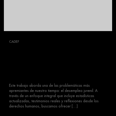
CADEF
«El Desempleo Juvenil en
Venezuela: Análisis, Testimonios y
Propuestas desde una Perspectiva
de Derechos Humanos»
Este trabajo aborda una de las problemáticas más
apremiantes de nuestro tiempo: el desempleo juvenil. A
través de un enfoque integral que incluye estadísticas
actualizadas, testimonios reales y reflexiones desde los
derechos humanos, buscamos ofrecer […]